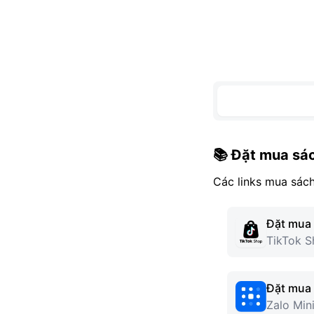
📚 Đặt mua sá
Các links mua sách
Đặt mua 
TikTok 
Đặt mua 
Zalo Min