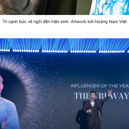
Trí cạnh bức vẽ ngôi đền hiện sinh. Artwork bởi Hoàng Nam Việt