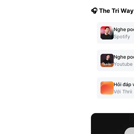
🎧 The Tri Wa
Nghe pod
Spotify
Nghe pod
Youtube
Hỏi đáp v
Với Thrii